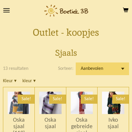
Ga
direct
naar
de
Outlet - koopjes
hoofdinhoud
Sjaals
13 resultaten
Sorteer:
Kleur
▾
kleur
▾
Sale!
Sale!
Sale!
Sale!
Oska
Oska
Oska
Ivko
sjaal
sjaal
gebreide
sjaal