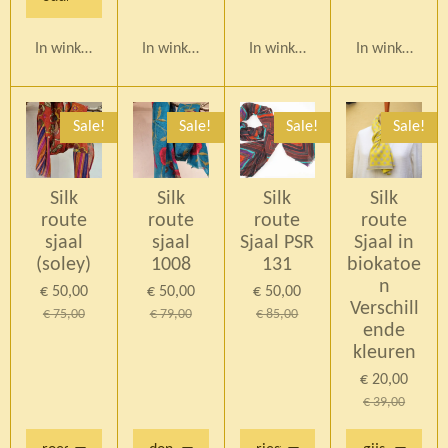
In winkelwagen
In winkelwagen
In winkelwagen
In winkelwag
Sale!
Sale!
Sale!
Sale!
Silk
Silk
Silk
Silk
route
route
route
route
sjaal
sjaal
Sjaal PSR
Sjaal in
(soley)
1008
131
biokatoe
n
€ 50,00
€ 50,00
€ 50,00
Verschill
€ 75,00
€ 79,00
€ 85,00
ende
kleuren
€ 20,00
€ 39,00