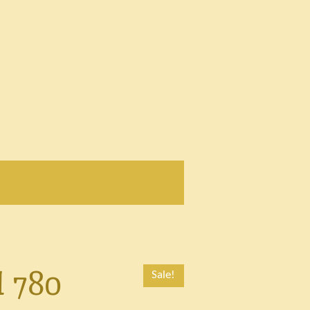
l 780
Sale!