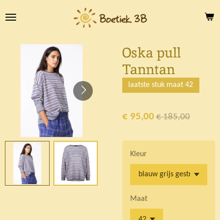
Ga
direct
naar
de
Oska pull
hoofdinhoud
Tanntan
laatste stuk maat 42
€ 95,00
€ 185,00
Kleur
Maat