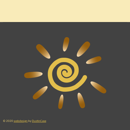
© 2020
webdesign
by
DustinCase