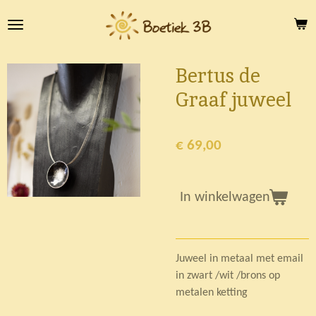
Ga
direct
naar
de
Bertus de
hoofdinhoud
Graaf juweel
€ 69,00
In winkelwagen
Juweel in metaal met email
in zwart /wit /brons op
metalen ketting