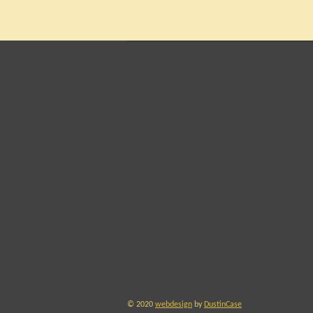
© 2020
webdesign
by
DustinCase