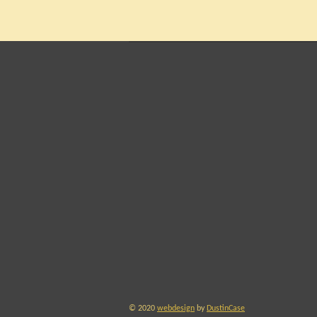
© 2020
webdesign
by
DustinCase