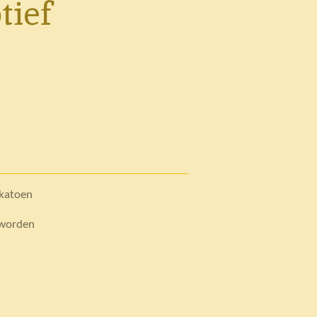
ief
 katoen
 worden