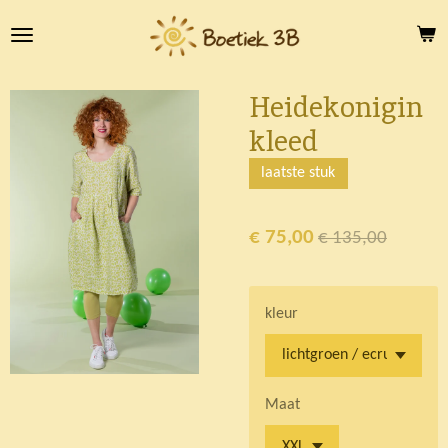
Ga
direct
naar
de
Heidekonigin
hoofdinhoud
kleed
laatste stuk
€ 75,00
€ 135,00
kleur
Maat