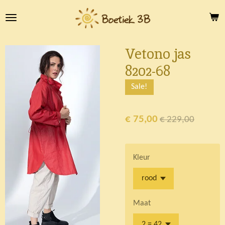
Ga
direct
naar
de
Vetono jas
hoofdinhoud
8202-68
Sale!
€ 75,00
€ 229,00
Kleur
Maat