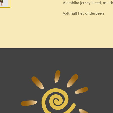
Alembika jersey kleed, multi
Valt half het onderbeen