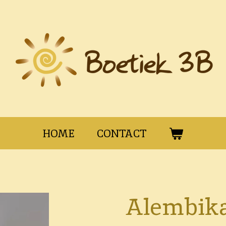
HOME
CONTACT
Alembika