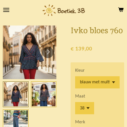
Ga
direct
naar
de
Ivko bloes 760
hoofdinhoud
€ 139,00
Kleur
Maat
Merk