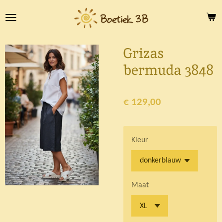
Ga
direct
naar
de
Grizas
hoofdinhoud
bermuda 3848
€ 129,00
Kleur
Maat