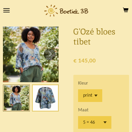
Ga
direct
naar
de
G'Ozé bloes
hoofdinhoud
tibet
€ 145,00
Kleur
Maat