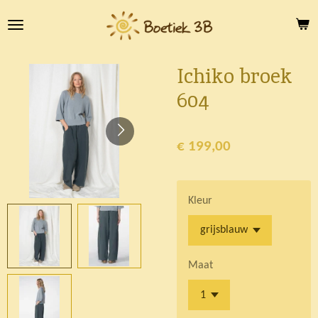
Ga
direct
naar
de
Ichiko broek
hoofdinhoud
604
€ 199,00
Kleur
Maat