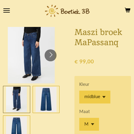
Ga
direct
naar
de
Maszi broek
hoofdinhoud
MaPassanq
€ 99,00
Kleur
Maat