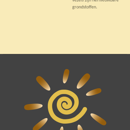
vezels zijn hernieuwbare
grondstoffen.