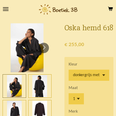
Ga
direct
naar
de
Oska hemd 618
hoofdinhoud
€ 255,00
Kleur
Maat
Merk