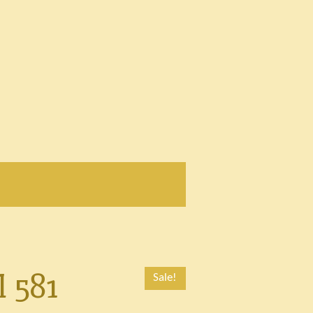
l 581
Sale!