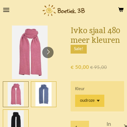
Ga
direct
naar
de
Ivko sjaal 480
hoofdinhoud
meer kleuren
Sale!
€ 50,00
€ 95,00
Kleur
In