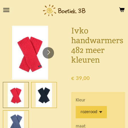
Ga
direct
naar
de
Ivko
hoofdinhoud
handwarmers
482 meer
kleuren
€ 39,00
Kleur
maat