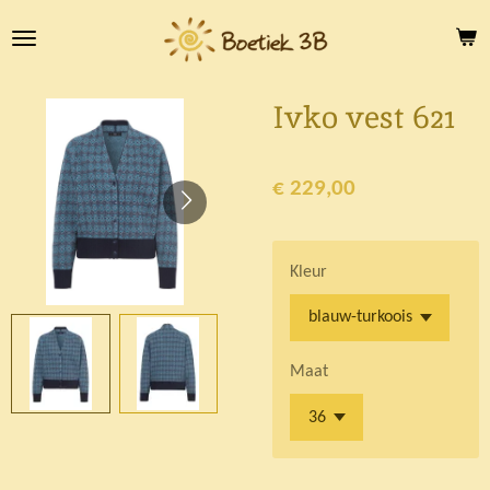
Ga
direct
naar
de
Ivko vest 621
hoofdinhoud
€ 229,00
Kleur
Maat