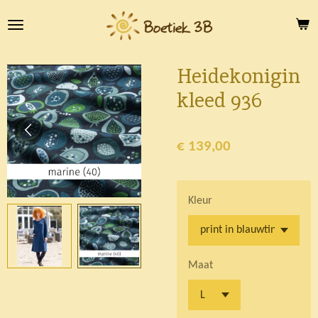
Ga
direct
naar
de
Heidekonigin
hoofdinhoud
kleed 936
€ 139,00
Kleur
Maat