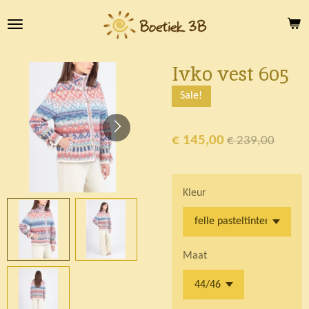
Ga
direct
naar
de
Ivko vest 605
hoofdinhoud
Sale!
€ 145,00
€ 239,00
Kleur
Maat