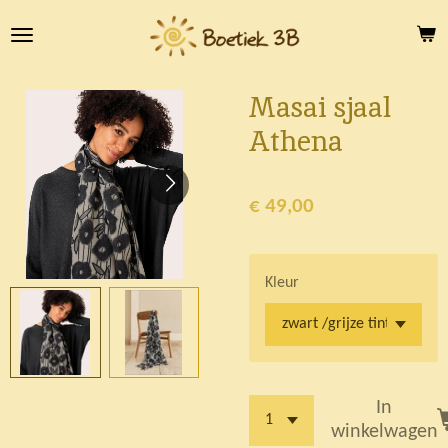
Ga
direct
naar
de
Masai sjaal
hoofdinhoud
Athena
€ 49,00
Kleur
In
winkelwagen