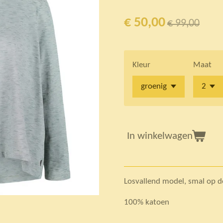
€ 50,00
€ 99,00
Kleur
Maat
In winkelwagen
Losvallend model, smal op 
100% katoen