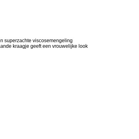
l in superzachte viscosemengeling
taande kraagje geeft een vrouwelijke look