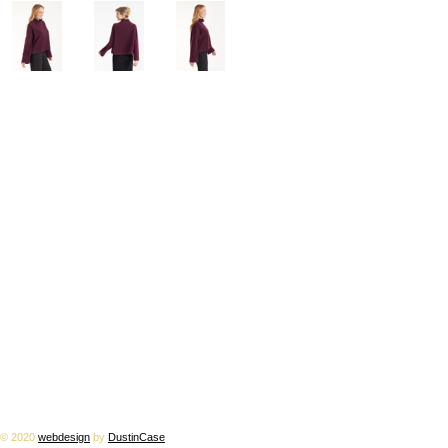
© 2020
webdesign
by
DustinCase