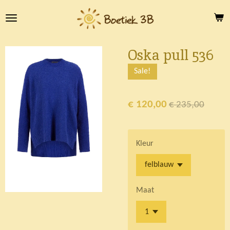
Ga
direct
naar
de
Oska pull 536
hoofdinhoud
Sale!
€ 120,00
€ 235,00
Kleur
Maat