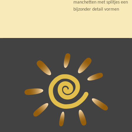
manchetten met splitjes een
bijzonder detail vormen