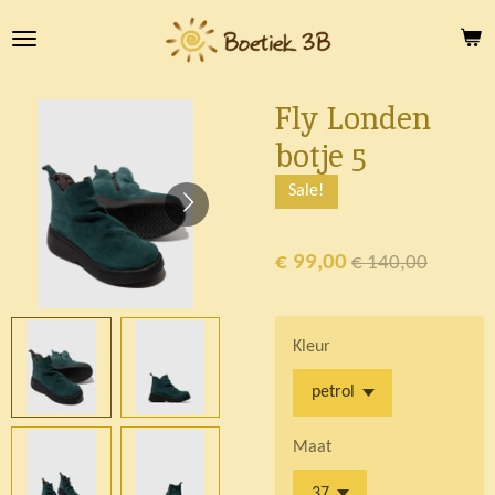
Ga
direct
naar
de
Fly Londen
hoofdinhoud
botje 5
Sale!
€ 99,00
€ 140,00
Kleur
Maat