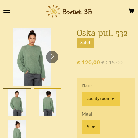
Ga
direct
naar
de
Oska pull 532
hoofdinhoud
Sale!
€ 120,00
€ 215,00
Kleur
Maat