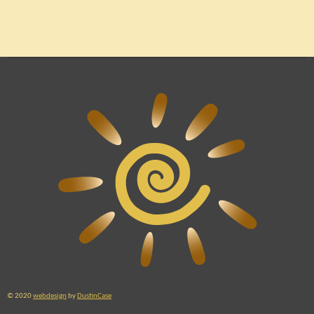
© 2020
webdesign
by
DustinCase