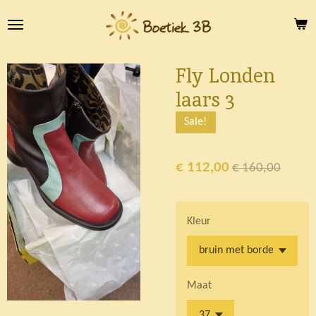
Ga
direct
naar
de
Fly Londen
hoofdinhoud
laars 3
Sale!
€ 112,00
€ 160,00
Kleur
Maat