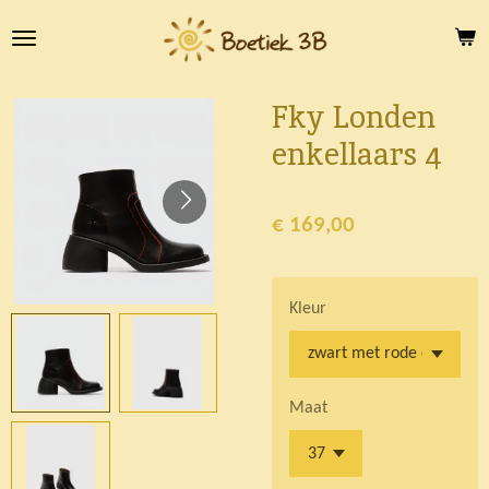
Ga
direct
naar
de
Fky Londen
hoofdinhoud
enkellaars 4
€ 169,00
Kleur
Maat