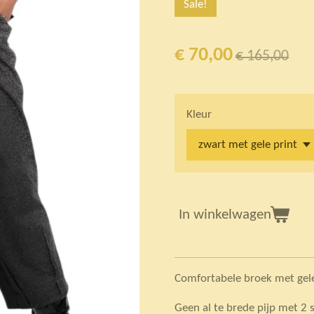
Sale!
€ 70,00
€ 165,00
Kleur
In winkelwagen
Comfortabele broek met gele
Geen al te brede pijp met 2 