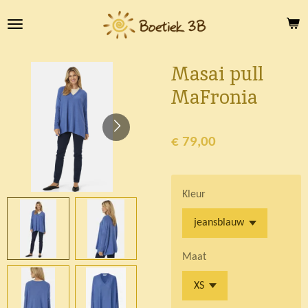
Ga
direct
naar
de
Masai pull
hoofdinhoud
MaFronia
€ 79,00
Kleur
Maat