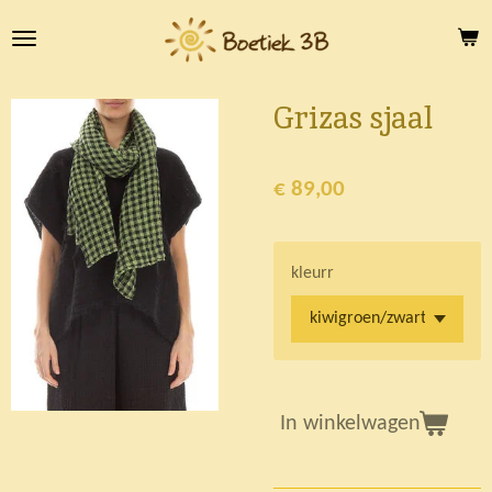
Ga
direct
naar
de
Grizas sjaal
hoofdinhoud
€ 89,00
kleurr
In winkelwagen