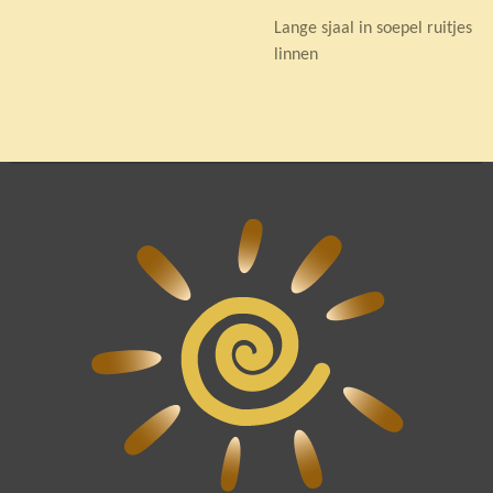
Lange sjaal in soepel ruitjes
linnen