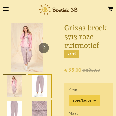
Ga
direct
naar
de
Grizas broek
hoofdinhoud
3713 roze
ruitmotief
Sale!
€ 95,00
€ 185,00
Kleur
Maat