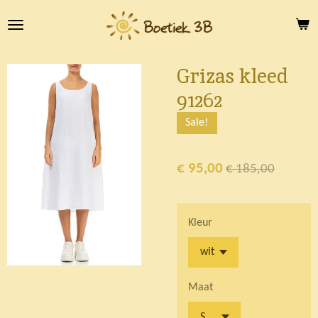
Ga
direct
naar
de
Grizas kleed
hoofdinhoud
91262
Sale!
€ 95,00
€ 185,00
Kleur
Maat