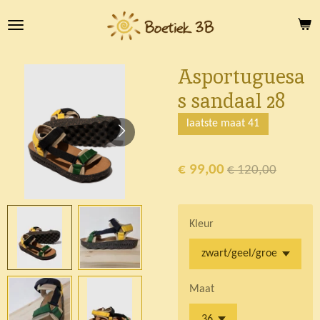
Ga
direct
naar
de
Asportuguesa
hoofdinhoud
s sandaal 28
laatste maat 41
€ 99,00
€ 120,00
Kleur
Maat