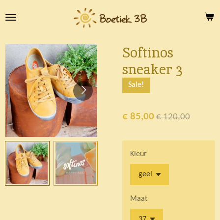
Ga
direct
naar
de
Softinos
hoofdinhoud
sneaker 3
Sale!
€ 85,00
€ 120,00
Kleur
Maat