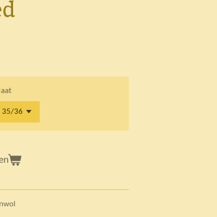
ed
aat
en
penwol