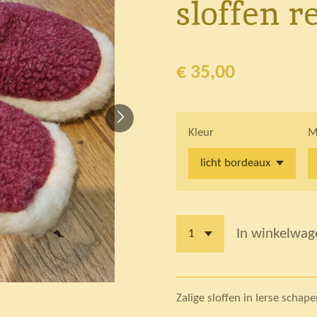
sloffen r
€ 35,00
Kleur
M
In winkelwag
Zalige sloffen in Ierse scha