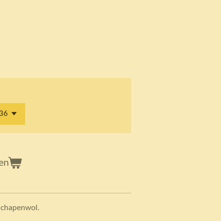
en
 schapenwol.