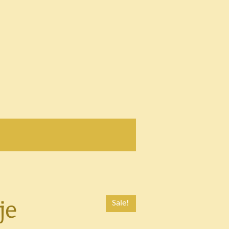
je
Sale!