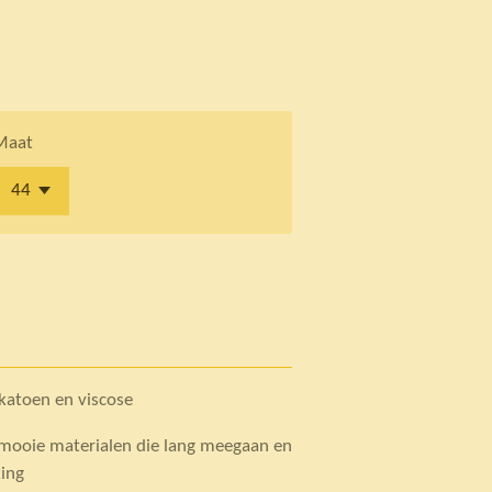
Maat
 katoen en viscose
rmooie materialen die lang meegaan en
king