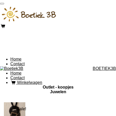
Ga
direct
naar
de
hoofdinhoud
Home
Contact
BOETIEK3B
Home
Contact
Winkelwagen
Outlet - koopjes
Juwelen
Sale!